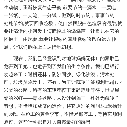
生动物，重新恢复生态平衡;就要节约一滴水、一度电、
一张纸、一支笔、一分钱，做到时时节约，事事节约，
处处节约;就要回收垃圾，使自然摆脱白色垃圾的污染;就
要让清澈的小河发出清脆悦耳的潺潺声，让鱼儿在它的
怀抱里自由玩耍;就要让碧绿的草地像绿毯般向远方伸
展，让我们躺在上面尽情地幻想。
现在，我们已经意识到对地球妈妈无休止的索取已
危害到了她，也危害到了我们的生存条件。我们已经行
动起来了：退耕还林，防沙固沙、绿化沙漠，污水处
理，垃圾焚烧发电。还有，为了让藏羚羊能顺利地越过7
米宽的公路，所有的车辆都停下来静静地等待，世界屋
脊的彩虹——青藏铁路，从设计到施工，处处为藏羚羊
着想，不惜增加成倍的造价，将它通过的涵洞从1米抬升
到3米。在施工的黄金季节，不惜局部停工，等待它顺利
通过。这些行动都是对大自然最好的感恩。