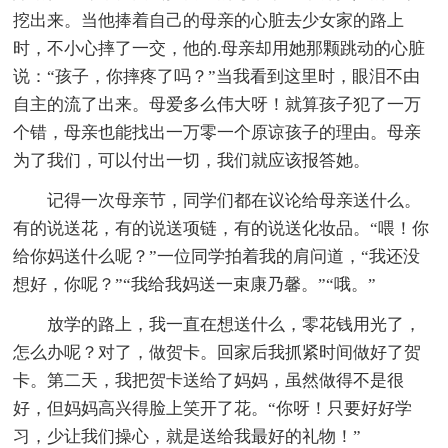
挖出来。当他捧着自己的母亲的心脏去少女家的路上
时，不小心摔了一交，他的.母亲却用她那颗跳动的心脏
说：“孩子，你摔疼了吗？”当我看到这里时，眼泪不由
自主的流了出来。母爱多么伟大呀！就算孩子犯了一万
个错，母亲也能找出一万零一个原谅孩子的理由。母亲
为了我们，可以付出一切，我们就应该报答她。
记得一次母亲节，同学们都在议论给母亲送什么。
有的说送花，有的说送项链，有的说送化妆品。“喂！你
给你妈送什么呢？”一位同学拍着我的肩问道，“我还没
想好，你呢？”“我给我妈送一束康乃馨。”“哦。”
放学的路上，我一直在想送什么，零花钱用光了，
怎么办呢？对了，做贺卡。回家后我抓紧时间做好了贺
卡。第二天，我把贺卡送给了妈妈，虽然做得不是很
好，但妈妈高兴得脸上笑开了花。“你呀！只要好好学
习，少让我们操心，就是送给我最好的礼物！”