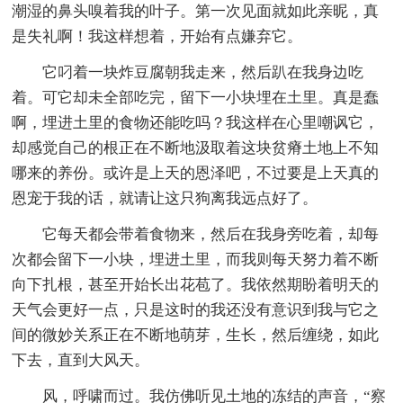
潮湿的鼻头嗅着我的叶子。第一次见面就如此亲昵，真
是失礼啊！我这样想着，开始有点嫌弃它。
它叼着一块炸豆腐朝我走来，然后趴在我身边吃
着。可它却未全部吃完，留下一小块埋在土里。真是蠢
啊，埋进土里的食物还能吃吗？我这样在心里嘲讽它，
却感觉自己的根正在不断地汲取着这块贫瘠土地上不知
哪来的养份。或许是上天的恩泽吧，不过要是上天真的
恩宠于我的话，就请让这只狗离我远点好了。
它每天都会带着食物来，然后在我身旁吃着，却每
次都会留下一小块，埋进土里，而我则每天努力着不断
向下扎根，甚至开始长出花苞了。我依然期盼着明天的
天气会更好一点，只是这时的我还没有意识到我与它之
间的微妙关系正在不断地萌芽，生长，然后缠绕，如此
下去，直到大风天。
风，呼啸而过。我仿佛听见土地的冻结的声音，“察