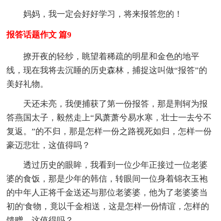
妈妈，我一定会好好学习，将来报答您的！
报答话题作文 篇9
撩开夜的轻纱，眺望着稀疏的明星和金色的地平
线，现在我将去沉睡的历史森林，捕捉这叫做“报答”的
美好礼物。
天还未亮，我便捕获了第一份报答，那是荆轲为报
答燕国太子，毅然走上“风萧萧兮易水寒，壮士一去兮不
复返。”的不归，那是怎样一份之路视死如归，怎样一份
豪迈悲壮，这值得吗？
透过历史的眼眸，我看到一位少年正接过一位老婆
婆的食饭，那是少年的韩信，转眼间一位身着锦衣玉袍
的中年人正将千金送还与那位老婆婆，他为了老婆婆当
初的'食物，竟以千金相送，这是怎样一份情谊，怎样的
馈赠，这值得吗？