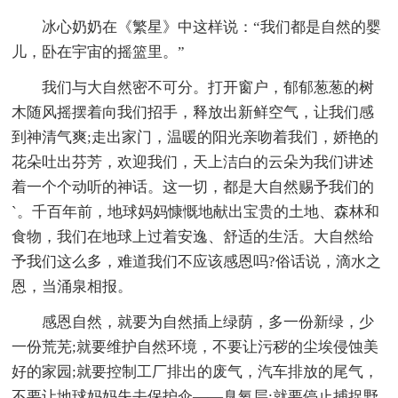
冰心奶奶在《繁星》中这样说：“我们都是自然的婴
儿，卧在宇宙的摇篮里。”
我们与大自然密不可分。打开窗户，郁郁葱葱的树
木随风摇摆着向我们招手，释放出新鲜空气，让我们感
到神清气爽;走出家门，温暖的阳光亲吻着我们，娇艳的
花朵吐出芬芳，欢迎我们，天上洁白的云朵为我们讲述
着一个个动听的神话。这一切，都是大自然赐予我们的
`。千百年前，地球妈妈慷慨地献出宝贵的土地、森林和
食物，我们在地球上过着安逸、舒适的生活。大自然给
予我们这么多，难道我们不应该感恩吗?俗话说，滴水之
恩，当涌泉相报。
感恩自然，就要为自然插上绿荫，多一份新绿，少
一份荒芜;就要维护自然环境，不要让污秽的尘埃侵蚀美
好的家园;就要控制工厂排出的废气，汽车排放的尾气，
不要让地球妈妈失去保护伞——臭氧层;就要停止捕捉野