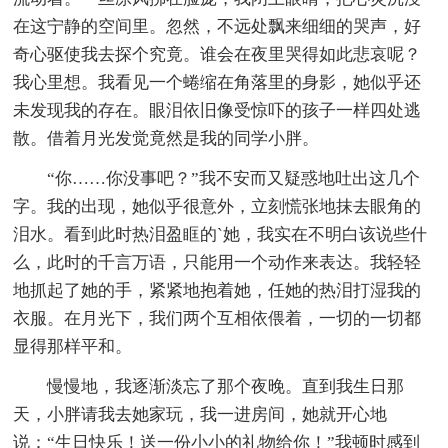
在这宁静的空间里。忽然，不远处飘来细细的哭声，好
奇心驱使我去探个究竟。谁会在夜里哭得如此悲哀呢？
我心里想。我看见一个蜷缩在角落里的身影，她似乎还
未发现我的存在。眼泪依旧像受惊吓的孩子一样四处逃
散。借着月光发觉竟然是我的同学小胖。
“你……你没事吧？”我不安而又疑惑地吐出这几个
字。我的出现，她似乎很意外，立刻慌张地抹去眼角的
泪水。看到此时热泪盈眶的`她，我实在不明白该说些什
么，此时的千言万语，只能用一个动作来表达。我轻轻
地抓起了她的手，紧紧地抱着她，任她的热泪打湿我的
衣服。在月光下，我们两个互相依偎着，一切的一切都
显得那样平和。
慢慢地，我逐渐淡忘了那个夜晚。直到我生日那
天，小胖请我去她家玩，我一进房间，她就开心地
说：“生日快乐！送一份小小的礼物给你！”我顿时感到