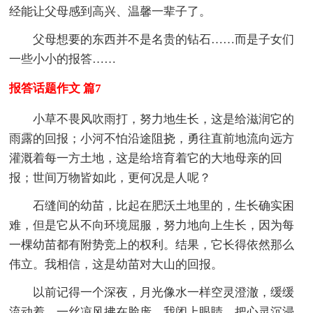
经能让父母感到高兴、温馨一辈子了。
父母想要的东西并不是名贵的钻石……而是子女们
一些小小的报答……
报答话题作文 篇7
小草不畏风吹雨打，努力地生长，这是给滋润它的
雨露的回报；小河不怕沿途阻挠，勇往直前地流向远方
灌溉着每一方土地，这是给培育着它的大地母亲的回
报；世间万物皆如此，更何况是人呢？
石缝间的幼苗，比起在肥沃土地里的，生长确实困
难，但是它从不向环境屈服，努力地向上生长，因为每
一棵幼苗都有附势竞上的权利。结果，它长得依然那么
伟立。我相信，这是幼苗对大山的回报。
以前记得一个深夜，月光像水一样空灵澄澈，缓缓
流动着。一丝凉风拂在脸庞，我闭上眼睛，把心灵沉浸