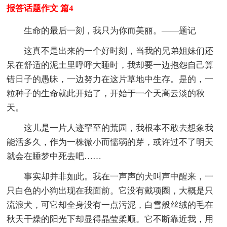
报答话题作文 篇4
生命的最后一刻，我只为你而美丽。——题记
这真不是出来的一个好时刻，当我的兄弟姐妹们还
呆在舒适的泥土里呼呼大睡时，我却要一边抱怨自己算
错日子的愚昧，一边努力在这片草地中生存。是的，一
粒种子的生命就此开始了，开始于一个天高云淡的秋
天。
这儿是一片人迹罕至的荒园，我根本不敢去想象我
能活多久，作为一株微小而懦弱的芽，或许过不了明天
就会在睡梦中死去吧……
事实却并非如此。我在一声声的犬叫声中醒来，一
只白色的小狗出现在我面前。它没有戴项圈，大概是只
流浪犬，可它却全身没有一点污泥，白雪般丝绒的毛在
秋天干燥的阳光下却显得晶莹柔顺。它不断靠近我，用