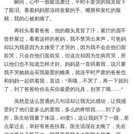
瞬间，心中一股暖流袭过，平时不爱哭的我竟留下
了眼泪。看着妈妈那冻得发紫的手、嘴唇和发红的脸
颊，我的心被刺痛了。
再转头看看爸爸，他的额头竟冒了汗，紧拧的眉不
曾舒展过，看着这样的爸妈，我不禁哭出来声，可爸妈
却以为我是因为太难受了才哭的，因为我不会在他们面
前哭，只会在他们面前笑，但这次却因为生病而哭，所
以他们也不知道怎样才好。妈妈是一直哄着我，说只要
我不哭她就会买我最爱的糖果，就连平时严肃的爸爸也
和妈妈一起哄着我，直说：“乖哦，不哭了，再一下就到
了，到了爸爸给你去买你最爱的玩具，别哭了哦……”
虽然是这么普通的几句话却让我无比感动，让我感
受到了他们是多么的爱我，多么的疼惜我……到了诊
所，医生给我量了体温，49度5，这让我妈下了一跳，差
点晕过去，幸好有爸爸扶着。医生说现在太晚了，先在