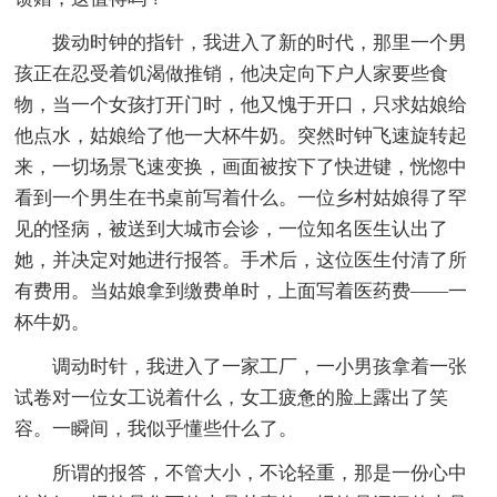
拨动时钟的指针，我进入了新的时代，那里一个男
孩正在忍受着饥渴做推销，他决定向下户人家要些食
物，当一个女孩打开门时，他又愧于开口，只求姑娘给
他点水，姑娘给了他一大杯牛奶。突然时钟飞速旋转起
来，一切场景飞速变换，画面被按下了快进键，恍惚中
看到一个男生在书桌前写着什么。一位乡村姑娘得了罕
见的怪病，被送到大城市会诊，一位知名医生认出了
她，并决定对她进行报答。手术后，这位医生付清了所
有费用。当姑娘拿到缴费单时，上面写着医药费——一
杯牛奶。
调动时针，我进入了一家工厂，一小男孩拿着一张
试卷对一位女工说着什么，女工疲惫的脸上露出了笑
容。一瞬间，我似乎懂些什么了。
所谓的报答，不管大小，不论轻重，那是一份心中