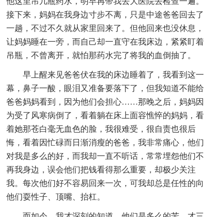
他这里吊几瓶药水，明早再带我去大医院去检查一遍。
接下来，妈妈在我身边寸步不离，只是中途爸爸回去了
一趟，不过不久就从家里回来了。但他回来也没休息，
让妈妈睡在一旁，而自己却一直守在我床边，紧紧盯着
吊瓶，不曾离开，就怕那药水完了将我的血倒抽了。
早上醒来见爸爸伏在我的床边睡着了，我看到这一
幕，鼻子一酸，眼泪又准备要落下了，但我知道不能给
爸爸妈妈看到，因为他们会担心……那晚之后，妈妈因
为受了风寒病倒了，看着躺在床上面容憔悴的妈妈，看
着她那苍白毫无血色的脸，我很难受，很自责也很后
悔，看着因忙碌而日渐消瘦的爸爸，我非常痛心，他们
对我是多么的好，而我却一直不听话，常常埋怨他们不
再我身边，误会他们把钱看得那么重要，却极少关注
我。每次他们好不容易回来一次，可我却总是任性的向
他们耍性子、顶嘴、抬杠。
而如今，我才深刻的知道，他们是多么的苦，才三