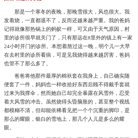
那是一个寒冬的夜晚，那晚雪很大，风也很大。我
发着烧，一直都退不了，反而还越来越严重。我的爸妈
记得就像那热锅上的蚂蚁一样，可又由于天气原因，村
里的诊所很早就关门了，只有那远在8里外的镇上有一家
24小时开门的诊所。本想着熬过这一晚，明个儿一大早
在去村里的诊所看病，可是见我烧得越来越厉害，爸妈
也管不了那么多了。
爸爸将他那件最厚的棉袄套在我身上，自己确实随
便套了一件，妈妈也一样收拾好东西后顾不得戴手套就
过来为我撑伞，然而她自己却完全暴露在风雪外，忍受
着大风雪的冲击。虽然烧得头昏脑胀的，甚至整个视线
都模糊不清，但却能依稀看见把一个个沉重的脚印，是
那么的耀眼，银白的雪地上，那几个人儿是多么的耀
眼。