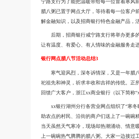
宁路支行为了能把温暖带给每一位冒着寒风
腊八粥已置于网点大厅，等待着每一位客户
解金融知识，以及招商银行特色金融产品，
后期，招商银行咸宁路支行将举办更多的
让有温度、有爱心、有人情味的金融服务走
银行网点腊八节活动总结3
寒气迎风烈，深冬诉情深，又是一年腊八到
祀祖先和神灵，祈求丰收和吉祥的传统。正
回馈广大客户，浙江xx商业银行（以下简称“
xx银行湖州分行各营业网点组织了“寒冬
助农点的村民、沿街的商户们送上了一碗碗
当天虽然天气寒冷，现场却热潮涌动、情意
上一碗碗热气腾腾的腊八粥。大家一边接过工