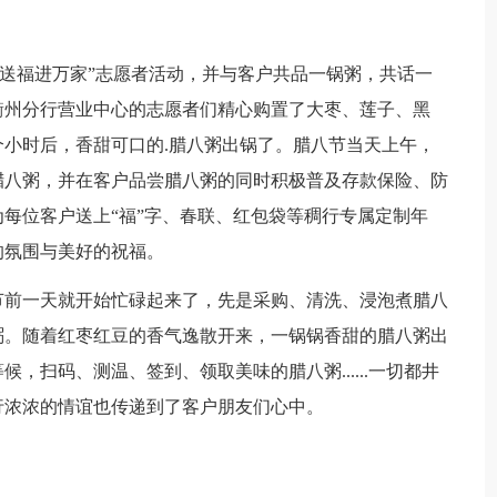
送福进万家”志愿者活动，并与客户共品一锅粥，共话一
衢州分行营业中心的志愿者们精心购置了大枣、莲子、黑
小时后，香甜可口的.腊八粥出锅了。腊八节当天上午，
腊八粥，并在客户品尝腊八粥的同时积极普及存款保险、防
每位客户送上“福”字、春联、红包袋等稠行专属定制年
的氛围与美好的祝福。
前一天就开始忙碌起来了，先是采购、清洗、浸泡煮腊八
粥。随着红枣红豆的香气逸散开来，一锅锅香甜的腊八粥出
，扫码、测温、签到、领取美味的腊八粥......一切都井
行浓浓的情谊也传递到了客户朋友们心中。