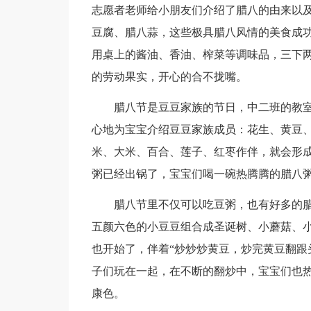
志愿者老师给小朋友们介绍了腊八的由来以
豆腐、腊八蒜，这些极具腊八风情的美食成
用桌上的酱油、香油、榨菜等调味品，三下
的劳动果实，开心的合不拢嘴。
腊八节是豆豆家族的节日，中二班的教室
心地为宝宝介绍豆豆家族成员：花生、黄豆
米、大米、百合、莲子、红枣作伴，就会形
粥已经出锅了，宝宝们喝一碗热腾腾的腊八
腊八节里不仅可以吃豆粥，也有好多的腊
五颜六色的小豆豆组合成圣诞树、小蘑菇、
也开始了，伴着“炒炒炒黄豆，炒完黄豆翻跟
子们玩在一起，在不断的翻炒中，宝宝们也
康色。