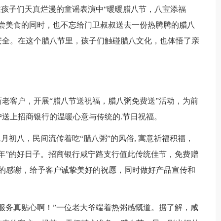
孩子们天真烂漫的童谣表演中“暖暖腊八节，八宝添福
尝美食的同时，也不忘给门卫叔叔送去一份热腾腾的腊八
安全。在这个腊八节里，孩子们触碰腊八文化，也体悟了亲
客户，开展“腊八节送祝福，腊八粥免费送”活动，为前
送上招商银行的温暖心意与传统的.节日祝福。
初八，民间流传着吃“腊八粥”的风俗, 寓意祈福积福，
年”的好日子。招商银行咸宁路支行值此传统佳节，免费赠
持的感谢，给予客户诚挚美好的祝愿，同时做好产品宣传和
务真贴心啊！”一位老大爷端着热粥感慨道。据了解，咸