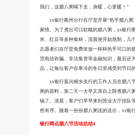
我们，这腊八粥喝下去，身暖，心更暖！”
xx银行衢州分行在厅堂开展“热乎腊八粥 
家情。为了煮出可口软糯的腊八粥，xx银行
米、红豆等多种食材，清晨便开始熬制，几个
志愿者们在厅堂免费发放一杯杯热乎可口的
范电信诈骗、非法集资等金融知识，最后还为
品，让每位客户在寒冷的冬日里感受到节日
xx银行嘉兴桐乡支行的工作人员在腊八节
粥的原料，第二天一大早又亲自上阵煮腊八
锅了。清晨，客户们早早来到营业大厅排队等候
然有序。随着一份份腊八粥送的送出，xx银
银行网点腊八节活动总结4