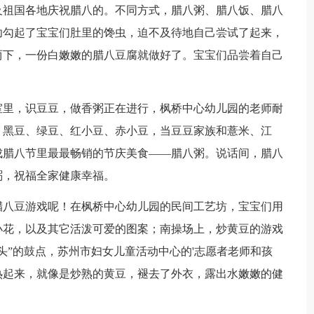
及祖国各地庆祝腊八的。不同方式，腊八粥、腊八饭、腊八
功勾起了宝宝们肚里的馋虫，迫不及待地自己尝试了起来，
两下，一份白嫩嫩的腊八豆腐就做好了。宝宝们品尝着自己
里，识豆豆，做香粥正在进行，枫桥中心幼儿园的老师耐
、黑豆、绿豆、红小豆、赤小豆，当豆豆家族和薏米、江
成腊八节里最最畅销的节庆美食——腊八粥。说话间，腊八
粥，祝福全家健康幸福。
八豆游戏呢！在枫桥中心幼儿园的民间工艺坊，宝宝们用
小花，以及其它活泼可爱的图案；南操场上，炒黄豆的游戏
头”的鼓点，苏州市妇女儿童活动中心的'志愿者老师和孩
热起来，就像是炒熟的黄豆，褪去了外衣，露出水嫩嫩的健