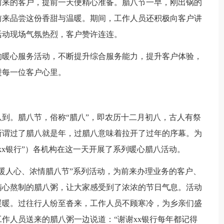
前来的客户，提前一天便精心准备。腊八节一早，刚出锅的
前来品尝这份香甜与温暖。期间，工作人员还积极向客户讲
活动现场气氛热烈，客户赞许连连。
暖心服务活动，不断提升综合服务能力，提升客户体验，
进每一位客户心里。
。腊八节，俗称“腊八”，即农历十二月初八，古人有祭
所谓过了腊八就是年，过腊八意味着拉开了过年的序幕。为
xx银行”）各机构在这一天开展了系列暖心腊八活动。
暖人心、浓情腊八节”系列活动，为前来办理业务的客户、
精心熬制的腊八粥，让大家感受到了浓浓的节日气息。活动
暖暖。过往行人纷至沓来，工作人员不顾寒冷，为乡亲们盛
作人员送来的腊八粥一边说道：“谢谢xx银行每年都记得