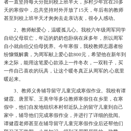
者一直坚持每天分批到校上班半天，乡村少年宫在20多
天的寒假中，总共坚持对外开放了15天，年后有的教师
甚至到校上班半天才匆匆去走亲访友，很令人感动。
2、教师献爱心，温暖孤儿心。我校六年级周军同学
自幼父母双亡，年迈的奶奶也卧病在床多年，所以周军
自小就由伯父伯母抚养。今年寒假，我校教师志愿者纷
纷慷慨解囊，为周军献上爱心款800元，希望他在新年到
来之际，能用这笔爱心款添上一件冬衣，一双鞋子，买
一件自己喜欢的玩具，让这个暖冬真正从周军的.心底里
暖起来。
3、教师义务辅导留守儿童完成寒假作业。我校有谭
健霞、唐景军、王美华等多位教师寒假住在乡里，在寒
假中，他们自发地组织本村邻近队上的留守儿童到自己
家中，辅导他们完成寒假作业，并进行了详细的批阅。
谭健霞老师甚至在辅导留守儿童完寒假作业后还帮他们