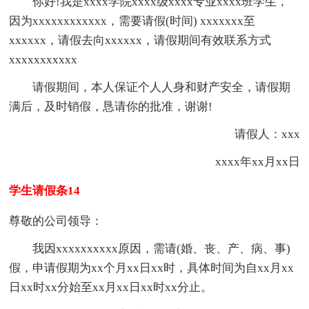
你好!我是xxxx学院xxxx级xxxx专业xxxx班学生，
因为xxxxxxxxxxxx，需要请假(时间) xxxxxxx至
xxxxxx，请假去向xxxxxx，请假期间有效联系方式
xxxxxxxxxxx
请假期间，本人保证个人人身和财产安全，请假期
满后，及时销假，恳请你的批准，谢谢!
请假人：xxx
xxxx年xx月xx日
学生请假条14
尊敬的公司领导：
我因xxxxxxxxxx原因，需请(婚、丧、产、病、事)
假，申请假期为xx个月xx日xx时，具体时间为自xx月xx
日xx时xx分始至xx月xx日xx时xx分止。