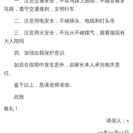
一、注意交通安全，不在马路上跑闹，不随意横穿
马路，遵守交通规则，文明行车
二、注意用电安全，不碰插头、电线和灯头等
三、注意用火安全，不玩火不碰煤气，观看烟花有
大人陪同
四、加强自我保护意识
如若在假期中发生意外，由家长本人承担相关责
任。
鉴于以上，恳请老师准假。
此致
敬礼！
请假人：x
xx年xx月xx日