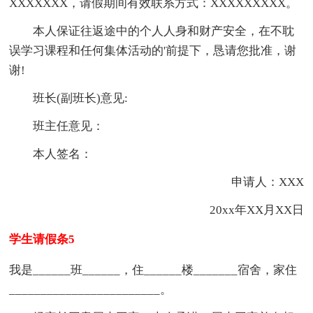
XXXXXXX，请假期间有效联系方式：XXXXXXXXX。
本人保证往返途中的个人人身和财产安全，在不耽
误学习课程和任何集体活动的'前提下，恳请您批准，谢
谢!
班长(副班长)意见:
班主任意见：
本人签名：
申请人：XXX
20xx年XX月XX日
学生请假条5
我是______班______，住______楼_______宿舍，家住
________________________。