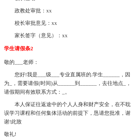
政教处审批：xx
校长审批意见：xx
家长签字（意见）：xx
学生请假条2
敬的___老师：
您好!我是___级___专业直属班的.学生______，因
为_，需要请假(时间)从______到______，去往地点_，
请假期间有效联系方式：_。
本人保证往返途中的个人人身和财产安全，在不耽
误学习课程和任何集体活动的前提下，恳请您批准，谢
谢!此致
敬礼!