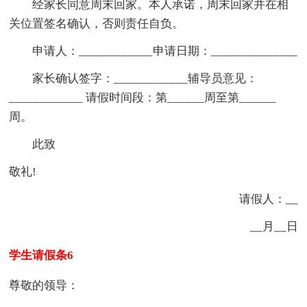
经家长同意周末回家。本人承诺，周末回家并在相
关位置签名确认，否则责任自负。
申请人：____________申请日期：______________
家长确认签字：____________辅导员意见：
____________ 请假时间段：第______周至第______
周。
此致
敬礼!
请假人：__
__月__日
学生请假条6
尊敬的领导：