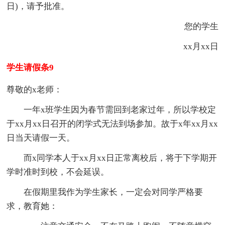
日)，请予批准。
您的学生
xx月xx日
学生请假条9
尊敬的x老师：
一年x班学生因为春节需回到老家过年，所以学校定
于xx月xx日召开的闭学式无法到场参加。故于x年xx月xx
日当天请假一天。
而x同学本人于xx月xx日正常离校后，将于下学期开
学时准时到校，不会延误。
在假期里我作为学生家长，一定会对同学严格要
求，教育她：