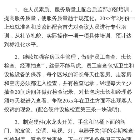
1、在人员素质、服务质量上配合质监部加强培训，
提高服务质量，使服务质量趋于规范化。20xx年2月份一
上班就准备和质监部配合首先对会议人员进行专业培
训，从礼节礼貌、实际操作一项一项具体培训。预计达
到标准化水平。
2、继续加强客房卫生管理，做到“员工自查、班长
检查、经理抽查”，丝毫不能马虎。员工自查包括卫生和
设施设备的保养，每个区域的班长每天住客房、走客房
和空房必须都进入检查，并有检查记录，经理每天至少
抽查20间房间并做好检查记录。对长包房班长和经理必
须每天都进入查看。争取20xx年在卫生方面不出现客人
投诉的现象。(配合硬件设施检查第三条一块说明)。
3、制定硬件(水龙头开关、手盆和马桶下面的阀
门、蛇皮管、空调、电视、灯、电器开关)等的定期检查
维修制度，避免突发事故。下一年度准备每周三下午两