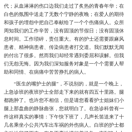
代；从血淋淋的伤口边我们走过了炙热的青春年华；在
白色的氛围中送走了无数个宁静的夜晚；在爱人的期待
和孩子的埋怨中把自己奉献给了一个个伤痛病人。众所
周知我们的工作辛苦，没有固顶的节假日；没有固顶休
息时间。工作琐碎，责任重大。有的护士还需要跟麻风
患者、精神病患者、传染病患者打交道。我们默默无闻
的付出了很多。然而我们却经常遇到委屈和误解。但我
们无怨无悔。因为我们深知服务对象是一个个需要人帮
助和同情、在病痛中苦苦挣扎的病人。
“医生的嘴护士的腿”，不说别的，就是一个晚上，
上急诊班的夜班护士全部走下来的就有四五十里路。腿
都跑肿了。也许您不相信，但是请您看看护士姐妹们小
腿上那盘曲的静脉曲张，您就明白了。在急诊科曾有一
件这样真实的事情：下午快下班了，几声长笛送来了十
几名乘坐小公共汽车出车祸的外伤病人。白班的护士都