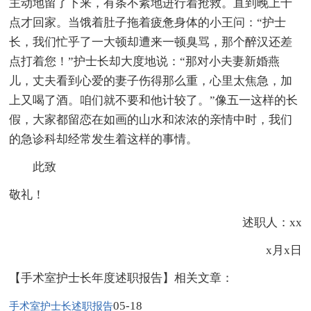
主动地留了下来，有条不紊地进行着抢救。直到晚上十
点才回家。当饿着肚子拖着疲惫身体的小王问：“护士
长，我们忙乎了一大顿却遭来一顿臭骂，那个醉汉还差
点打着您！”护士长却大度地说：“那对小夫妻新婚燕
儿，丈夫看到心爱的妻子伤得那么重，心里太焦急，加
上又喝了酒。咱们就不要和他计较了。”像五一这样的长
假，大家都留恋在如画的山水和浓浓的亲情中时，我们
的急诊科却经常发生着这样的事情。
此致
敬礼！
述职人：xx
x月x日
【手术室护士长年度述职报告】相关文章：
05-18
手术室护士长述职报告