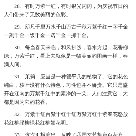
28、有时万紫千红，有时银光闪闪，为庆祝节日的
人们带来了无数美丽的色彩。
29、咫尺千里万水千山万古千秋万紫千红一字千金
一刻千金一饭千金一诺千金一掷千金。
30、每当春天来临，和风拂煦，春水方起，花香柳
绿，万紫千红，看上去就像是一幅美丽的图画一样，春
满人间。
31、茉莉，应当是一种很平凡的植物了。它的花色
纯白，枝叶没有什么特色，习性也并不娇贵。它只是盛
开在江南的万紫千红中的素净的一朵。人们注意它，大
都是因为它的花香。
32、万紫千红百紫千红千红万紫万红千紫春花怒放
花红柳绿柳绿花红柳媚花明。
33、这次汇报演出，反映了我国文艺舞台百花齐