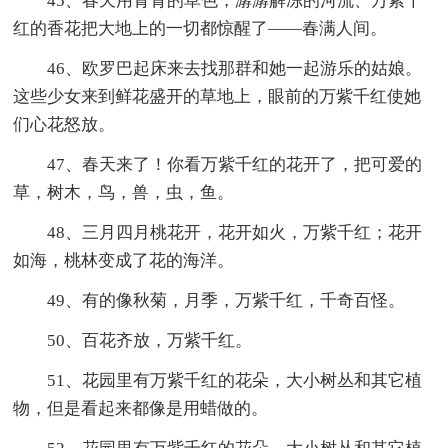
45、春天用青青的草色，潺潺解冻的河流、万紫千
红的香花把大地上的一切都惊醒了——春满人间。
46、欧罗巴起床来去找那群和她一起游乐的姑娘。
这些少女来到鲜花盛开的草地上，眼前的万紫千红使她
们心花怒放。
47、春天来了！你看万紫千红的花开了，把可爱的
草，树木，鸟，兽，虫，鱼。
48、三月四月桃花开，花开如火，万紫千红；花开
如海，桃林变成了花的海洋。
49、有的像秋菊，月季，万紫千红，千奇百怪。
50、百花齐放，万紫千红。
51、花园里有万紫千红的花朵，大小树丛和其它植
物，但是看起来都像是用蜡做的。