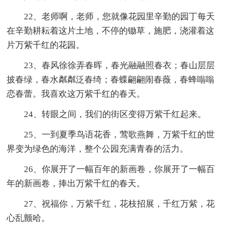
22、老师啊，老师，您就像花园里辛勤的园丁每天
在辛勤耕耘着这片土地，不停的锄草，施肥，浇灌着这
片万紫千红的花园。
23、春风徐徐弄春晖，春光融融照春衣；春山层层
披春绿，春水粼粼泛春绮；春蝶翩翩闹春薇，春蜂嗡嗡
恋春蕾。我喜欢这万紫千红的春天。
24、转眼之间，我们的街区变得万紫千红起来。
25、一到夏季鸟语花香，莺歌燕舞，万紫千红的世
界变为绿色的海洋，整个公园充满青春的活力。
26、你展开了一幅百年的新画卷，你展开了一幅百
年的新画卷，捧出万紫千红的春天。
27、祝福你，万紫千红，花枝招展，千红万紫，花
心乱颤哈。