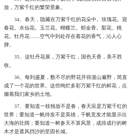
放，万紫千红的繁荣景象。
34、春天，隐藏在万紫千红的花朵中。玫瑰花。迎
春花。水仙花。玉兰花。蝴蝶兰。郁金香。梨花。桃
花。牡丹花……空气中到处存在着花的香气，沁人心
脾。
35、这牡丹花展，万紫千红，国色天香，美不胜
收。
36、每到盛夏，数不尽的野花开得漫山遍野，简直
成了一个花的世界。这些绚烂多彩万紫千红的鲜花，点
缀着我们家乡的土地。
37、要知道一枝独放不是春，春天应是万紫千红的
世界；要知道一帆待发不是英雄，千帆竞发才能显示出
大海的壮阔；要知道一树参天不算风景，成排成行的树
木才是遮风挡沙的坚固长城。