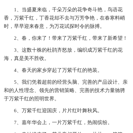
1、当盛夏来临，千朵万朵的花争奇斗艳，鸟语花
香，万紫千红，丁香花却不去与万芳争艳，在春寒料峭
时，早早迎来春意，为万花试探时令的脉搏。
2、春，你来了！带来了万紫千红，带来了新希望！
3、这数十株的杜鹃齐怒放，编织成万紫千红的花
海，真是美不胜收。
4、春天的家乡穿起了万紫千红的艳装。
5、我们凭着超前的经营头脑、完善的产品设计、亲
和的人性理念、领先的营销策略、完善的技术力量驰骋
于万紫千红的照明世界。
6、万紫千红迎国庆，片片红叶舞秋风。
7、嘉年华会上，一片万紫千红，热闹缤纷。