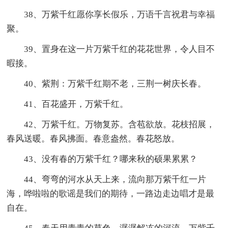
38、万紫千红愿你享长假乐，万语千言祝君与幸福
聚。
39、置身在这一片万紫千红的花花世界，令人目不
暇接。
40、紫荆：万紫千红期不老，三荆一树庆长春。
41、百花盛开，万紫千红。
42、万紫千红。万物复苏。含苞欲放。花枝招展，
春风送暖。春风拂面。春意盎然。春花怒放。
43、没有春的万紫千红？哪来秋的硕果累累？
44、弯弯的河水从天上来，流向那万紫千红一片
海，哗啦啦的歌谣是我们的期待，一路边走边唱才是最
自在。