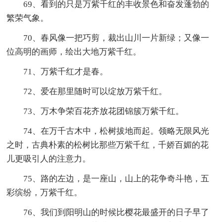
69、看到的只是万紫千红的丰收景色和奋发蓬勃的
繁荣气象。
70、春风像一把巧剪，裁出山川一片新绿；又像一
位高明的画师，绘出大地万紫千红。
71、万紫千红才是春。
72、爱在那里随时可以绽放万紫千红。
73、万木争荣百花齐放花团锦簇万紫千红。
74、在万千古木中，松树拔地而起。领略无限风光
之时，古典朴素的松树比那些万紫千红，千娇百媚的花
儿更吸引人的注意力。
75、路的左边，是一座山，山上的花争奇斗艳，五
彩缤纷，万紫千红。
76、我们到阳明山的时候比樱花最盛开的日子早了