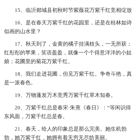
15、临沂郯城县初秋时节紫薇花万紫千红竞相绽放
16、是在春天万紫千红的花园里，还是在桂林如诗
似画的山水里？
17、秋天到了，金黄的橘子挂满枝头，一无所获；
红彤彤的苹果，笑语盈盈，就像一个个得意洋洋的小姑
娘；花圃里的菊花万紫千红。
18、我们走进花圃，但见万紫千红。争奇斗艳，真
是一派春色。
19、万物蓬发万木竞秀万紫千红草木知春。
20、万紫千红总是春宋·朱熹《春日》：“等闲识得
东风面，万紫千红总是春。
21、春天，给人的印象总是那么完美。她生机勃
勃，她万紫千红，她拥有着无穷无尽纺美丽。