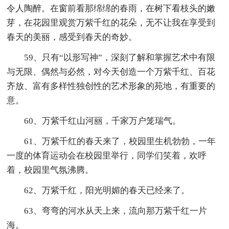
令人陶醉。在窗前看那绵绵的春雨，在树下看枝头的嫩
芽，在花园里观赏万紫千红的花朵，无不让我在享受到
春天的美丽，感受到春天的奇妙。
59、只有“以形写神”，深刻了解和掌握艺术中有限
与无限、偶然与必然，对今天创造一个万紫千红、百花
齐放、富有多样性独创性的艺术形象的苑地，有重要的
意。
60、万紫千红山河丽，千家万户笼瑞气。
61、万紫千红的春天来了，校园里生机勃勃，一年
一度的体育运动会在校园里举行，同学们笑着，欢呼
着，校园里气氛沸腾。
62、万紫千红，阳光明媚的春天已经来了。
63、弯弯的河水从天上来，流向那万紫千红一片
海。