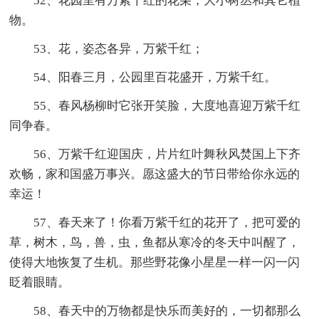
52、花园里有万紫千红的花朵，大小树丛和其它植
物。
53、花，姿态各异，万紫千红；
54、阳春三月，公园里百花盛开，万紫千红。
55、春风杨柳时它张开笑脸，大度地喜迎万紫千红
同争春。
56、万紫千红迎国庆，片片红叶舞秋风焚国上下齐
欢畅，家和国盛万事兴。愿这盛大的节日带给你永远的
幸运！
57、春天来了！你看万紫千红的花开了，把可爱的
草，树木，鸟，兽，虫，鱼都从寒冷的冬天中叫醒了，
使得大地恢复了生机。那些野花像小星星一样一闪一闪
眨着眼睛。
58、春天中的万物都是快乐而美好的，一切都那么