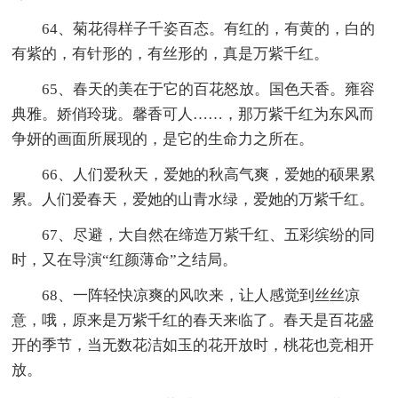
64、菊花得样子千姿百态。有红的，有黄的，白的
有紫的，有针形的，有丝形的，真是万紫千红。
65、春天的美在于它的百花怒放。国色天香。雍容
典雅。娇俏玲珑。馨香可人……，那万紫千红为东风而
争妍的画面所展现的，是它的生命力之所在。
66、人们爱秋天，爱她的秋高气爽，爱她的硕果累
累。人们爱春天，爱她的山青水绿，爱她的万紫千红。
67、尽避，大自然在缔造万紫千红、五彩缤纷的同
时，又在导演“红颜薄命”之结局。
68、一阵轻快凉爽的风吹来，让人感觉到丝丝凉
意，哦，原来是万紫千红的春天来临了。春天是百花盛
开的季节，当无数花洁如玉的花开放时，桃花也竞相开
放。