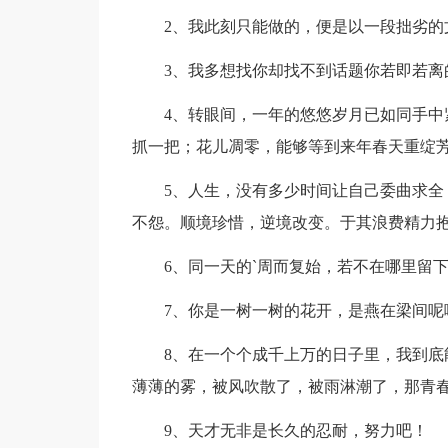
2、我此刻只能做的，便是以一段拙劣的
3、我多想找你却找不到话题你若即若离
4、转眼间，一年的悠悠岁月已如同手中紧
抓一把；花儿凋零，能够等到来年春天重绽
5、人生，没有多少时间让自己委曲求全，
不怨。顺境珍惜，逆境改变。于其浪费精力抱
6、同一天的`周而复始，若不在哪里留下
7、你是一树一树的花开，是燕在梁间呢喃
8、在一个个成千上万的日子里，我到底能
薄薄的雾，被风吹散了，被雨淋潮了，那青
9、天才无非是长久的忍耐，努力吧！