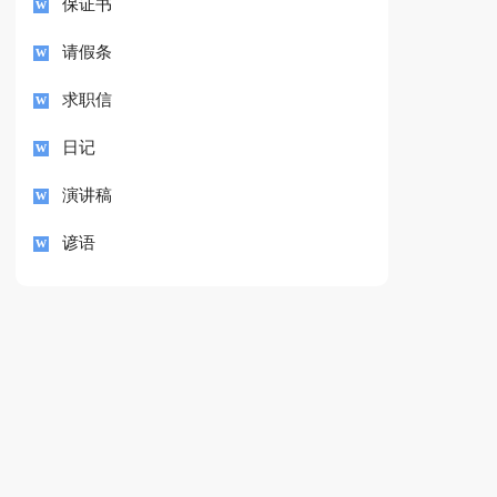
保证书
请假条
求职信
日记
演讲稿
谚语