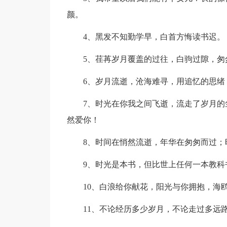
颜。
4、黑发不知勤学早，白首方悔读书迟。
5、荏苒岁月覆盖的过往，白驹过隙，匆
6、岁月流逝，沧海难寻，用追忆的思绪，
7、时光在你我之间飞逝，流走了岁月的尘
然爱你！
8、时间在悄然流逝，年华在匆匆而过；时
9、时光是本书，但比世上任何一本教科
10、白浪给你献花，阳光与你拥抱，海鸥
11、不论经历多少岁月，不论走过多远路