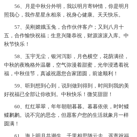
56、月是中秋分外明，我以明月寄钟情，你是明月
照我心，我作星星永相亲，祝身心健康。天天快乐。
57、吴刚嫦娥玉兔，合作伙伴客户；又到八月十
五，合作愉快祝福；生意兴隆恭祝，财源滚滚入库。中
秋节快乐！
58、玉宇无尘，银河泻影，月色横空，花荫满径，
中秋的夜晚格外温馨，空气弥漫着甜蜜，光华浸透着祝
福，中秋佳节，真诚祝愿您合家团圆，前途顺利！
59、听到想到心到，说到做到得到，时间到我的美
好祝福已全部让你收到。中秋快乐！微笑甜甜！
60、红红翠翠，年年朝朝暮暮。暮暮依依，时时鲽
鲽鹣鹣。说不完的思念，但愿客户您的生活就象月一样
圆满！
61、海上明月共潮生，千里相思随云去，遥寄祝福