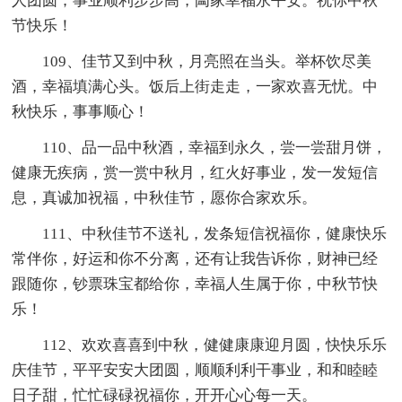
人团圆；事业顺利步步高，阖家幸福永平安。祝你中秋
节快乐！
109、佳节又到中秋，月亮照在当头。举杯饮尽美
酒，幸福填满心头。饭后上街走走，一家欢喜无忧。中
秋快乐，事事顺心！
110、品一品中秋酒，幸福到永久，尝一尝甜月饼，
健康无疾病，赏一赏中秋月，红火好事业，发一发短信
息，真诚加祝福，中秋佳节，愿你合家欢乐。
111、中秋佳节不送礼，发条短信祝福你，健康快乐
常伴你，好运和你不分离，还有让我告诉你，财神已经
跟随你，钞票珠宝都给你，幸福人生属于你，中秋节快
乐！
112、欢欢喜喜到中秋，健健康康迎月圆，快快乐乐
庆佳节，平平安安大团圆，顺顺利利干事业，和和睦睦
日子甜，忙忙碌碌祝福你，开开心心每一天。