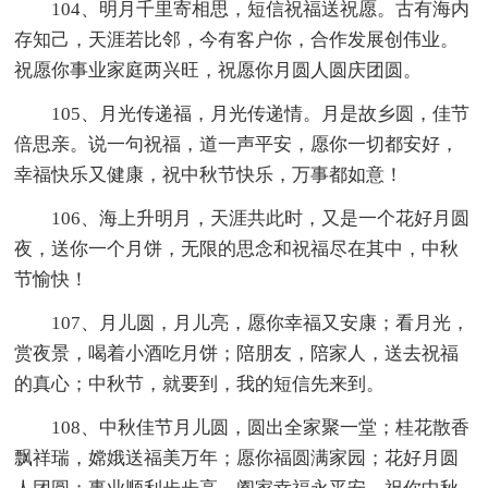
104、明月千里寄相思，短信祝福送祝愿。古有海内
存知己，天涯若比邻，今有客户你，合作发展创伟业。
祝愿你事业家庭两兴旺，祝愿你月圆人圆庆团圆。
105、月光传递福，月光传递情。月是故乡圆，佳节
倍思亲。说一句祝福，道一声平安，愿你一切都安好，
幸福快乐又健康，祝中秋节快乐，万事都如意！
106、海上升明月，天涯共此时，又是一个花好月圆
夜，送你一个月饼，无限的思念和祝福尽在其中，中秋
节愉快！
107、月儿圆，月儿亮，愿你幸福又安康；看月光，
赏夜景，喝着小酒吃月饼；陪朋友，陪家人，送去祝福
的真心；中秋节，就要到，我的短信先来到。
108、中秋佳节月儿圆，圆出全家聚一堂；桂花散香
飘祥瑞，嫦娥送福美万年；愿你福圆满家园；花好月圆