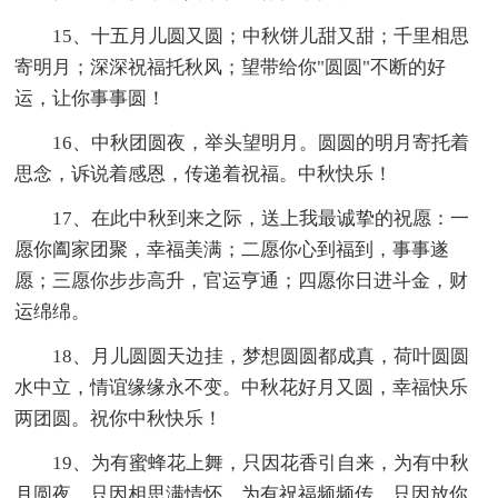
15、十五月儿圆又圆；中秋饼儿甜又甜；千里相思
寄明月；深深祝福托秋风；望带给你"圆圆"不断的好
运，让你事事圆！
16、中秋团圆夜，举头望明月。圆圆的明月寄托着
思念，诉说着感恩，传递着祝福。中秋快乐！
17、在此中秋到来之际，送上我最诚挚的祝愿：一
愿你阖家团聚，幸福美满；二愿你心到福到，事事遂
愿；三愿你步步高升，官运亨通；四愿你日进斗金，财
运绵绵。
18、月儿圆圆天边挂，梦想圆圆都成真，荷叶圆圆
水中立，情谊缘缘永不变。中秋花好月又圆，幸福快乐
两团圆。祝你中秋快乐！
19、为有蜜蜂花上舞，只因花香引自来，为有中秋
月圆夜，只因相思满情怀，为有祝福频频传，只因放你