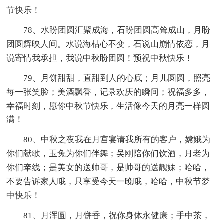
节快乐！
78、水盼团圆汇聚成海，石盼团圆高耸成山，月盼
团圆辉映人间。水说海枯心不变，石说山崩情依恋，月
说寄情我承担，我说中秋盼团圆！预祝中秋快乐！
79、月饼甜甜，直甜到人的心底；月儿圆圆，照亮
每一张笑脸；美酒飘香，记录欢庆的瞬间；祝福多多，
幸福时刻，愿你中秋节快乐，生活像今天的月亮一样圆
满！
80、中秋之夜我在月宫宴请我所有的客户，嫦娥为
你们献歌，玉兔为你们伴舞；吴刚陪你们饮酒，月老为
你们牵线；是美女的送帅哥，是帅哥的送靓妹；哈哈，
不要告诉家人哦，只享受今天一晚哦，哈哈，中秋节梦
中快乐！
81、月浑圆，月饼香，祝你身体永健康；手中茶，