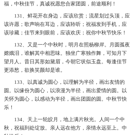
福，中秋佳节，真诚祝愿您合家团圆，前途顺利！
131、鲜花开在身边，应该欣赏；流星划过头顶，应
该许愿；歌声响在耳边，应该聆听；祝福发到手机，应
该珍藏；佳节来到眼前，应该欢庆；祝你中秋节快乐！
132、又是一个中秋时，明月在照杨柳岸。月圆孤夜
嫦娥泪，谁解其中相思味。独坐广寒独作舞，可知月下
望月人。昔日其形如黛眉，今朝它状似玉盘。每逢佳节
更添愁，欲换笑颜却是谁。
133、以真诚为圆心，以理解为半径，画出友情的
圆。以缘份为圆心，以浪漫为半径，画出爱情的圆。以
关怀为圆心，以感动为半径，画出团圆的圆。中秋节快
乐！
134、天上一轮皎月，地上满片秋光。人间一个中
秋，祝福到处绽放。亲人远在他方，亲情永远至上。中