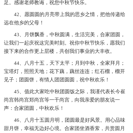
足。感谢老师教诲，祝您中秋节快乐。
42、愿圆圆的月亮带上我的思乡之情，把他传递给
远在他乡的父母！
43、月饼飘香，中秋圆满，生活完美，合家团圆，
让我们一起庆祝这完美时刻。祝你中秋节快乐，愿我们
接下来的合作更上层楼，共创我们事业的大丰收。
44、八月十五，天下太平；月到中秋，全家拜月；
宝塔灯，照照天地；花下藕，藕丝连连；红石榴，榴开
见子；团圆饼，有情人团团圆圆，祝中秋欢乐！
45、值此大家吃中秋团圆饭之际，我谨代表长今崔
尚宫韩尚宫郑尚宫等一干尚宫，向我亲爱的朋友说一
声：合家团圆，中秋欢乐！
46、八月十五圆月明，团圆最是好风景。用心品味
甜月饼，幸福无边好心境。合家团坐酒香萦，共赏圆月