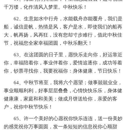
千万缕，化作清风入梦里。中秋快乐！
62、生意如水中行舟，水能载舟亦能覆舟，我们是
船，诚信是帆，热情是风，客户是水，即使我们的船再
大，帆再扬，风再狂，没有您却寸步难行，值此中秋佳
节，祝福您全家幸福团圆，中秋乐翻天！
63、在这团圆的日子里，愿快乐走向你，好运靠近
你，幸福陪着你，事业伴着你，爱情追逐你，成功等着
你，钞票寻找你，我要祝福你：身体健康，节日快乐！
64、中秋节将至，我将六个愿望；做事兢兢业业，
事业顺顺利利，好事层层叠叠，心情快快乐乐，身体健
健康康，家庭和和美美；做成月饼送给你，亲爱的客
户，祝你中秋节快乐！
65、许一个美好的心愿祝你快乐连连，送一份美妙
的感觉祝你万事圆圆，发一条短短的信息祝你心顺甜