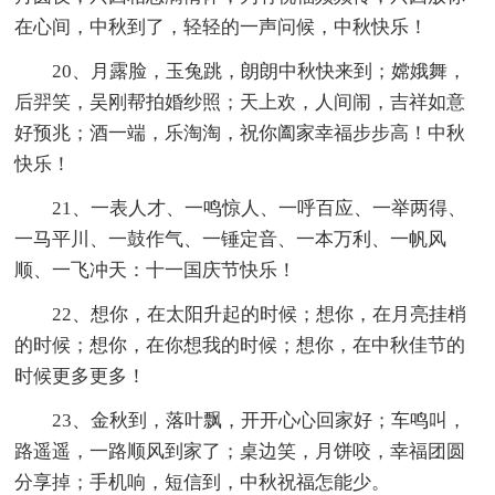
在心间，中秋到了，轻轻的一声问候，中秋快乐！
20、月露脸，玉兔跳，朗朗中秋快来到；嫦娥舞，
后羿笑，吴刚帮拍婚纱照；天上欢，人间闹，吉祥如意
好预兆；酒一端，乐淘淘，祝你阖家幸福步步高！中秋
快乐！
21、一表人才、一鸣惊人、一呼百应、一举两得、
一马平川、一鼓作气、一锤定音、一本万利、一帆风
顺、一飞冲天：十一国庆节快乐！
22、想你，在太阳升起的时候；想你，在月亮挂梢
的时候；想你，在你想我的时候；想你，在中秋佳节的
时候更多更多！
23、金秋到，落叶飘，开开心心回家好；车鸣叫，
路遥遥，一路顺风到家了；桌边笑，月饼咬，幸福团圆
分享掉；手机响，短信到，中秋祝福怎能少。