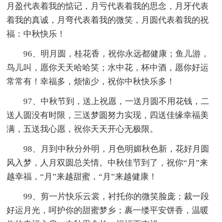
月盈代表着我的惦记，月亏代表着我的思念，月牙代表
着我的真诚，月弯代表着我的微笑，月圆代表着我的祝
福：中秋快乐！
96、明月圆，桂花香，祝你永远都健康；鱼儿游，
鸟儿叫，愿你天天哈哈笑；水中花，杯中酒，愿你好运
常常有！幸福多，烦恼少，祝你中秋快乐多！
97、中秋节到，送上祝愿，一送月圆不用花钱，二
送人圆没有时限，三送梦圆努力实现，四送佳缘幸福美
满，五送我心愿，祝你天天开心无极限。
98、月到中秋分外明，月色明媚秋色新，花好月圆
风入梦，人月双圆总关情。中秋佳节到了，祝你“月”来
越幸福，“月”来越甜蜜，“月”来越健康！
99、剪一片快乐云裳，衬托你的微笑脸庞；裁一段
好运月光，呵护你的甜蜜梦乡；裹一缕平安饼香，温暖