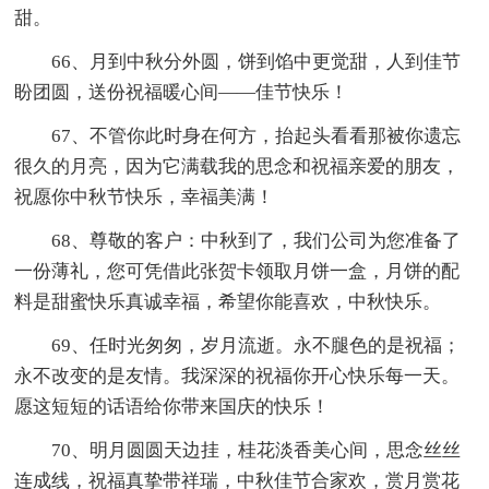
甜。
66、月到中秋分外圆，饼到馅中更觉甜，人到佳节
盼团圆，送份祝福暖心间——佳节快乐！
67、不管你此时身在何方，抬起头看看那被你遗忘
很久的月亮，因为它满载我的思念和祝福亲爱的朋友，
祝愿你中秋节快乐，幸福美满！
68、尊敬的客户：中秋到了，我们公司为您准备了
一份薄礼，您可凭借此张贺卡领取月饼一盒，月饼的配
料是甜蜜快乐真诚幸福，希望你能喜欢，中秋快乐。
69、任时光匆匆，岁月流逝。永不腿色的是祝福；
永不改变的是友情。我深深的祝福你开心快乐每一天。
愿这短短的话语给你带来国庆的快乐！
70、明月圆圆天边挂，桂花淡香美心间，思念丝丝
连成线，祝福真挚带祥瑞，中秋佳节合家欢，赏月赏花