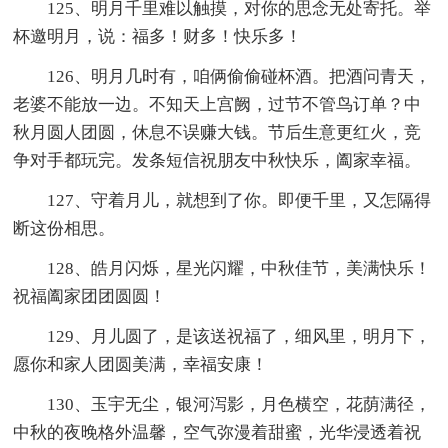
125、明月千里难以触摸，对你的思念无处寄托。举
杯邀明月，说：福多！财多！快乐多！
126、明月几时有，咱俩偷偷碰杯酒。把酒问青天，
老婆不能放一边。不知天上宫阙，过节不管鸟订单？中
秋月圆人团圆，休息不误赚大钱。节后生意更红火，竞
争对手都玩完。发条短信祝朋友中秋快乐，阖家幸福。
127、守着月儿，就想到了你。即便千里，又怎隔得
断这份相思。
128、皓月闪烁，星光闪耀，中秋佳节，美满快乐！
祝福阖家团团圆圆！
129、月儿圆了，是该送祝福了，细风里，明月下，
愿你和家人团圆美满，幸福安康！
130、玉宇无尘，银河泻影，月色横空，花荫满径，
中秋的夜晚格外温馨，空气弥漫着甜蜜，光华浸透着祝