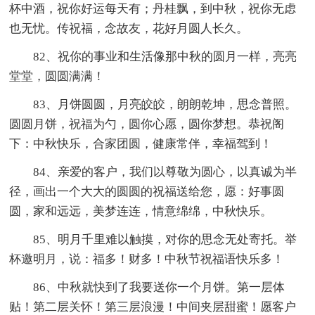
杯中酒，祝你好运每天有；丹桂飘，到中秋，祝你无虑
也无忧。传祝福，念故友，花好月圆人长久。
82、祝你的事业和生活像那中秋的圆月一样，亮亮
堂堂，圆圆满满！
83、月饼圆圆，月亮皎皎，朗朗乾坤，思念普照。
圆圆月饼，祝福为勺，圆你心愿，圆你梦想。恭祝阁
下：中秋快乐，合家团圆，健康常伴，幸福驾到！
84、亲爱的客户，我们以尊敬为圆心，以真诚为半
径，画出一个大大的圆圆的祝福送给您，愿：好事圆
圆，家和远远，美梦连连，情意绵绵，中秋快乐。
85、明月千里难以触摸，对你的思念无处寄托。举
杯邀明月，说：福多！财多！中秋节祝福语快乐多！
86、中秋就快到了我要送你一个月饼。第一层体
贴！第二层关怀！第三层浪漫！中间夹层甜蜜！愿客户