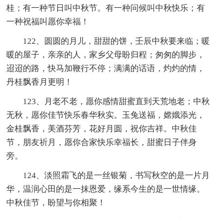
桂；有一种节日叫中秋节。有一种问候叫中秋快乐；有
一种祝福叫愿你幸福！
122、圆圆的月儿，甜甜的饼，壬辰中秋要来临；暖
暖的屋子，亲亲的人，家乡父母盼归程；匆匆的脚步，
迢迢的路，快马加鞭行不停；满满的话语，灼灼的情，
丹桂飘香月更明！
123、月老不老，愿你感情甜蜜直到天荒地老；中秋
无秋，愿你佳节快乐春华秋实。玉兔送福，嫦娥添光，
金桂飘香，美酒芬芳，花好月圆，祝你吉祥。中秋佳
节，朋友祈月，愿你合家快乐幸福长，甜蜜日子伴身
旁。
124、淡照霜飞的是一丝银菊，书写秋空的是一片月
华，温润心田的是一抹恩爱，缘系今生的是一世情缘。
中秋佳节，盼望与你相聚！