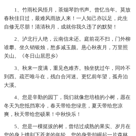
1、竹雨松风悟月，茶烟琴韵书声。曾忆当年。莫放
春秋佳日过，最难风雨故人来！一人知己亦以足，此生
自修无尽朋！清清秋月，成就你我久违了的默契！
2、泸北行人绝，云南信未还。庭前花不扫，门外柳
谁攀。坐久销银烛，愁多减玉颜。悬心秋夜月，万里照
关山。《冬日山居思乡》
3、秋来一度满，重见色难齐。独坐犹过午，同吟不
到西。疏芒唯斗在，残白合河迷。更忆前年望，孤舟泊
大溪。
4、您是辛勤的园丁，我们就像您培植的小树，愿在
冬天为您抵挡寒冷，春天带给您绿意，夏天带给您凉
爽，秋天带给您硕果！中秋快乐！
5、您是一棵挺拔的树，曾结过成熟的果实、岁月在
您的身上镌刻下苍老的年轮，您的身旁却崛起一片森林