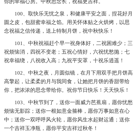
你的幸福心房。中秋思念长，祝福更吉祥。
100、取快乐无忧之泉，和健康平安之面，捏花好月
圆之皮，包甜蜜幸福之馅。用关怀体贴之火烘烤，以思
念祝福之信传递，送上特制月饼，祝中秋快乐！
101、中秋祝福赶个早一祝身体好，二祝困难少；三
祝烦恼消，四祝不变老；五祝心情好，六祝忧愁抛；七
祝幸福绕，八祝收入高；九祝平安罩，十祝乐逍遥！
102、中秋之夜，月圆似镜，在月下用双手把月饼高
高擎起，让柔柔的月与我同食，让她把月饼的香甜带给
你，把浓浓的思念带给你。祝你节日快乐！天天快乐！
103、中秋节到了，送你一面威力芭蕉扇，愿你忧愁
烦恼无影踪；送你一根如意金箍棒，愿你万事如意在心
中；送你一双呼呼风火轮，愿你风生水起财运通；送你
一个吉祥玉净瓶，愿你平安吉祥过秋冬！