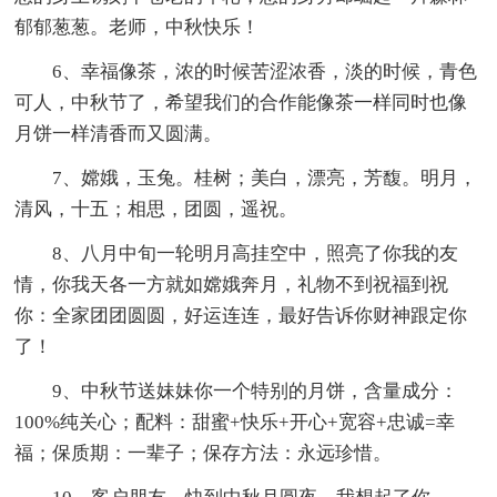
郁郁葱葱。老师，中秋快乐！
6、幸福像茶，浓的时候苦涩浓香，淡的时候，青色
可人，中秋节了，希望我们的合作能像茶一样同时也像
月饼一样清香而又圆满。
7、嫦娥，玉兔。桂树；美白，漂亮，芳馥。明月，
清风，十五；相思，团圆，遥祝。
8、八月中旬一轮明月高挂空中，照亮了你我的友
情，你我天各一方就如嫦娥奔月，礼物不到祝福到祝
你：全家团团圆圆，好运连连，最好告诉你财神跟定你
了！
9、中秋节送妹妹你一个特别的月饼，含量成分：
100%纯关心；配料：甜蜜+快乐+开心+宽容+忠诚=幸
福；保质期：一辈子；保存方法：永远珍惜。