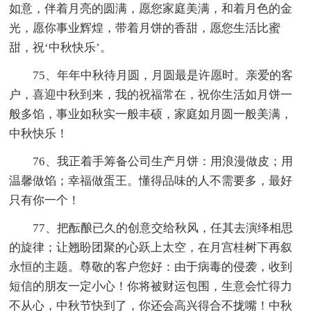
如意，伴着月亮的圆满，愿您家庭美满，和着月色的金
光，愿你事业辉煌，带着月饼的香甜，愿您生活比蜜
甜，祝‘中秋快乐’。
75、年年中秋待月圆，月圆最是许愿时。亲爱的客
户，喜迎中秋到来，我的祝福常在，祝你生活如月饼一
般多馅，事业如秋实一般丰硕，家庭如月圆一般美满，
中秋快乐！
76、我正着手筹备公司生产月饼：用浪漫做皮；用
温馨做馅；幸福做蛋王。懂得品味的人不需要多，最好
只有你一个！
77、把酝酿已久的创意交给秋风，任其去演绎相思
的旋律；让翘盼团聚的心跃上太空，在月宫桂树下再叙
永恒的主题。尊敬的客户您好：由于病毒的侵袭，收到
短信的朋友一定小心！你将被财运包围，生意会忙得力
不从心，中秋节快到了，你还会高兴得合不拢嘴！中秋