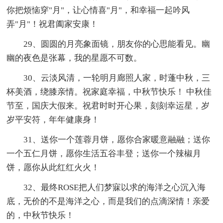
你把烦恼穿"月"，让心情喜"月"，和幸福一起吟风
弄"月"！祝君阖家安康！
29、圆圆的月亮象面镜，朋友你的心思能看见。幽
幽的夜色是张幕，我的星愿不可数。
30、云淡风清，一轮明月廊照人家，时蓬中秋，三
杯美酒，绕膝亲情。祝家庭幸福，中秋节快乐！ 中秋佳
节至，国庆大假来。祝君时时开心果，刻刻幸运星，岁
岁平安符，年年健康身！
31、送你一个莲蓉月饼，愿你合家暖意融融；送你
一个五仁月饼，愿你生活五谷丰登；送你一个辣椒月
饼，愿你从此红红火火！
32、最终ROSE把人们梦寐以求的海洋之心沉入海
底，无价的不是海洋之心，而是我们的点滴深情！亲爱
的，中秋节快乐！