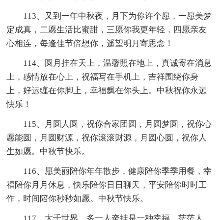
113、又到一年中秋夜，月下为你许个愿，一愿美梦
定成真，二愿生活比蜜甜，三愿你我更年轻，四愿亲友
心相连，每逢佳节倍想你，遥望明月寄思念！
114、圆月挂在天上，温馨照在地上，真诚寄在消息
上，感情放在心上，祝福写在手机上，吉祥围绕你身
上，好运缠在你脚上，幸福飘在你头上。中秋祝你永远
快乐！
115、月圆人圆，祝你合家团圆，月圆梦圆，祝你心
愿能圆，月圆财源，祝你滚滚财源，月圆心圆，祝你人
生如愿。中秋节快乐。
116、愿美丽陪你年年散步，健康陪你季季用餐，幸
福陪你月月休息，快乐陪你日日聊天，平安陪你时时工
作，时间陪你秒秒如愿。中秋节快乐。
117、大千世界，多一人牵挂是一种幸福。茫茫人