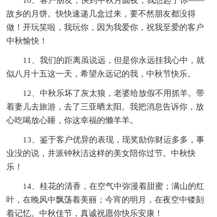
10、客户朋友，快到中秋月圆夜，我想起了你――
故乡的月饼。快快速递几盒过来，要不然朋友都没得
做！开玩笑啦，我玩你，因为我爱你，祝我至爱的客户
中秋愉快！
11、我们的距离虽说远，但是你永远挂我心中，就
似八月十五这一天，希望永远记的我，中秋节快乐。
12、中秋乐坏了灰太狼，老婆给放假不用抓羊。带
着妻儿去旅游，去了三亚晒太阳。我把消息告诉你，放
心吃喝放心睡，你这幸福的懒羊羊。
13、鉴于客户优异的表现，现奖励你财运多多，事
业没的说，并派钟秋洁这样的美女陪你过节。中秋快
乐！
14、桂花的清香，在空气中弥漫着甜蜜；满山的红
叶，在晚风中飘荡着美丽；今宵的明月，在夜空中镂刻
着记忆。中秋佳节，真诚祝愿你快乐安康！