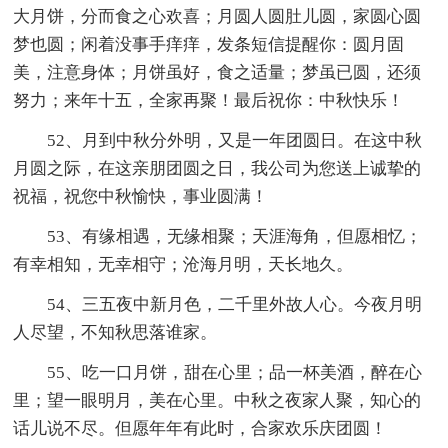
大月饼，分而食之心欢喜；月圆人圆肚儿圆，家圆心圆
梦也圆；闲着没事手痒痒，发条短信提醒你：圆月固
美，注意身体；月饼虽好，食之适量；梦虽已圆，还须
努力；来年十五，全家再聚！最后祝你：中秋快乐！
52、月到中秋分外明，又是一年团圆日。在这中秋
月圆之际，在这亲朋团圆之日，我公司为您送上诚挚的
祝福，祝您中秋愉快，事业圆满！
53、有缘相遇，无缘相聚；天涯海角，但愿相忆；
有幸相知，无幸相守；沧海月明，天长地久。
54、三五夜中新月色，二千里外故人心。今夜月明
人尽望，不知秋思落谁家。
55、吃一口月饼，甜在心里；品一杯美酒，醉在心
里；望一眼明月，美在心里。中秋之夜家人聚，知心的
话儿说不尽。但愿年年有此时，合家欢乐庆团圆！