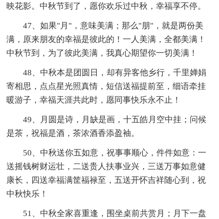
映花影。中秋节到了，愿你欢乐过中秋，幸福享不停。
47、如果"月"，意味美满；那么"朋"，就是两份美
满，原来朋友的幸福是彼此的！一人美满，全都美满！
中秋节到，为了彼此美满，我真心期望你一切美满！
48、中秋本是团圆日，却有异客他乡行，千里婵娟
寄相思，点点星光照真情，短信送福提前至，细语牵挂
暖游子，幸福天涯共此时，愿同事快乐永不止！
49、月圆是诗，月缺是画，十五皓月空中挂；问候
是茶，祝福是酒，茶浓酒香添盈袖。
50、中秋送你五如意，祝事事顺心，件件如意：一
送摇钱树财运壮，二送贵人扶事业兴，三送万事如意健
康长，四送幸福满筐福禄至，五送开怀吉祥随心到，祝
中秋快乐！
51、中秋全家喜重逢，围坐桌前共赏月；月下一盘