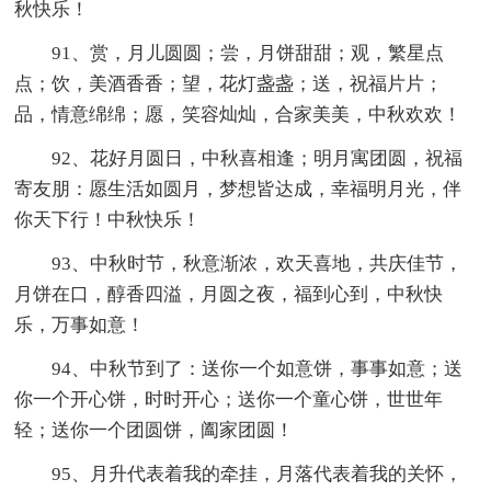
秋快乐！
91、赏，月儿圆圆；尝，月饼甜甜；观，繁星点
点；饮，美酒香香；望，花灯盏盏；送，祝福片片；
品，情意绵绵；愿，笑容灿灿，合家美美，中秋欢欢！
92、花好月圆日，中秋喜相逢；明月寓团圆，祝福
寄友朋：愿生活如圆月，梦想皆达成，幸福明月光，伴
你天下行！中秋快乐！
93、中秋时节，秋意渐浓，欢天喜地，共庆佳节，
月饼在口，醇香四溢，月圆之夜，福到心到，中秋快
乐，万事如意！
94、中秋节到了：送你一个如意饼，事事如意；送
你一个开心饼，时时开心；送你一个童心饼，世世年
轻；送你一个团圆饼，阖家团圆！
95、月升代表着我的牵挂，月落代表着我的关怀，