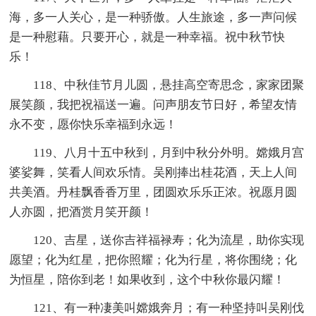
海，多一人关心，是一种骄傲。人生旅途，多一声问候
是一种慰藉。只要开心，就是一种幸福。祝中秋节快
乐！
118、中秋佳节月儿圆，悬挂高空寄思念，家家团聚
展笑颜，我把祝福送一遍。问声朋友节日好，希望友情
永不变，愿你快乐幸福到永远！
119、八月十五中秋到，月到中秋分外明。嫦娥月宫
婆娑舞，笑看人间欢乐情。吴刚捧出桂花酒，天上人间
共美酒。丹桂飘香香万里，团圆欢乐乐正浓。祝愿月圆
人亦圆，把酒赏月笑开颜！
120、吉星，送你吉祥福禄寿；化为流星，助你实现
愿望；化为红星，把你照耀；化为行星，将你围绕；化
为恒星，陪你到老！如果收到，这个中秋你最闪耀！
121、有一种凄美叫嫦娥奔月；有一种坚持叫吴刚伐