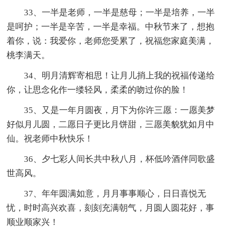
33、一半是老师，一半是慈母；一半是培养，一半
是呵护；一半是辛苦，一半是幸福。中秋节来了，想抱
着你，说：我爱你，老师您受累了，祝福您家庭美满，
桃李满天。
34、明月清辉寄相思！让月儿捎上我的祝福传递给
你，让思念化作一缕轻风，柔柔的吻过你的脸！
35、又是一年月圆夜，月下为你许三愿：一愿美梦
好似月儿圆，二愿日子更比月饼甜，三愿美貌犹如月中
仙。祝老师中秋快乐！
36、夕七彩人间长共中秋八月，杯低吟酒伴同歌盛
世高风。
37、年年圆满如意，月月事事顺心，日日喜悦无
忧，时时高兴欢喜，刻刻充满朝气，月圆人圆花好，事
顺业顺家兴！