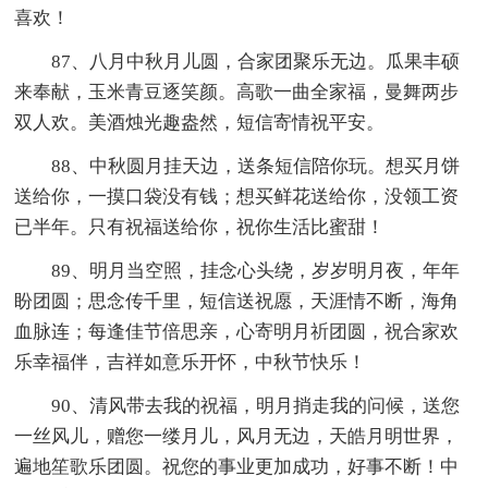
喜欢！
87、八月中秋月儿圆，合家团聚乐无边。瓜果丰硕
来奉献，玉米青豆逐笑颜。高歌一曲全家福，曼舞两步
双人欢。美酒烛光趣盎然，短信寄情祝平安。
88、中秋圆月挂天边，送条短信陪你玩。想买月饼
送给你，一摸口袋没有钱；想买鲜花送给你，没领工资
已半年。只有祝福送给你，祝你生活比蜜甜！
89、明月当空照，挂念心头绕，岁岁明月夜，年年
盼团圆；思念传千里，短信送祝愿，天涯情不断，海角
血脉连；每逢佳节倍思亲，心寄明月祈团圆，祝合家欢
乐幸福伴，吉祥如意乐开怀，中秋节快乐！
90、清风带去我的祝福，明月捎走我的问候，送您
一丝风儿，赠您一缕月儿，风月无边，天皓月明世界，
遍地笙歌乐团圆。祝您的事业更加成功，好事不断！中