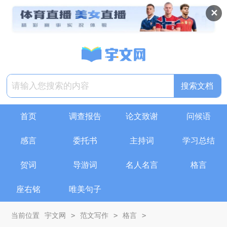
✕
搜索文档
首页
调查报告
论文致谢
问候语
感言
委托书
主持词
学习总结
贺词
导游词
名人名言
格言
座右铭
唯美句子
>
>
>
当前位置
宇文网
范文写作
格言