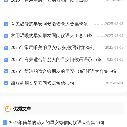
2025年通用新版早安朋友圈问候语62条
2025-08-05
有关温馨的早安问候语语录大合集58条
2025-08-05
常用温暖的早安朋友圈问候语大汇总56条
2025-08-05
2025年常用唯美的早安QQ问候语锦集36句
2025-08-05
2025年有关适合给朋友的早安问候语语录25条
2025-08-05
2025年简洁的适合给朋友的早安QQ问候语大合集59句
2025-08-04
简短的朋友早安问候语短信45句
2025-08-04
优秀文章
2025年简单的动人的早安微信问候语大合集59句
1