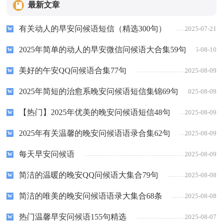
最新文章
有关动人的早安问候语短信（精选300句）
2025-07-21
2025年简单的动人的早安微信问候语大合集59句
2025-08-10
美好的午安QQ问候语合集77句
2025-08-09
2025年简短的治愈系晚安问候语短信集锦69句
2025-08-09
【热门】2025年优美的晚安问候语短信48句
2025-08-09
2025年有关温馨的晚安问候语语录合集62句
2025-08-09
每天早安问候语
2025-08-09
简洁的温暖的晚安QQ问候语大集合79句
2025-08-08
简洁的唯美的晚安问候语语录大集合68条
2025-08-08
热门温馨早安问候语155句精选
2025-08-07