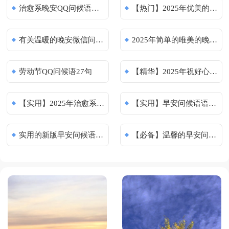
治愈系晚安QQ问候语合集61条
【热门】2025年优美的晚安问候语短信汇总74条
有关温暖的晚安微信问候语30句
2025年简单的唯美的晚安问候语短信大汇总78条
劳动节QQ问候语27句
【精华】2025年祝好心情的早安朋友圈问候语汇编63句
【实用】2025年治愈系早安QQ问候语大集合61句
【实用】早安问候语语录53句
实用的新版早安问候语汇编59条
【必备】温馨的早安问候语短信集合52条