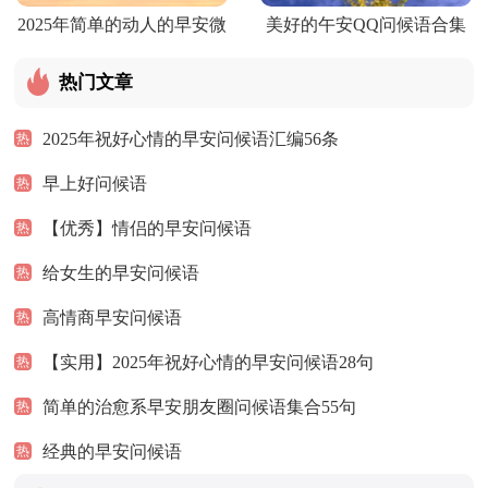
2025年简单的动人的早安微
美好的午安QQ问候语合集
信问候语大合集59句
77句
热门文章
2025年祝好心情的早安问候语汇编56条
热
早上好问候语
热
【优秀】情侣的早安问候语
热
给女生的早安问候语
热
高情商早安问候语
热
【实用】2025年祝好心情的早安问候语28句
热
简单的治愈系早安朋友圈问候语集合55句
热
经典的早安问候语
热