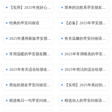
【实用】2025年祝好心情的早安问候语28句
简单的治愈系早安朋友圈问候语集合55句
经典的早安问候语
【必备】2025年早安朋友圈问候语21条
2025年通用新版早安朋友圈问候语62条
有关温馨的早安问候语语录大合集58条
常用温暖的早安朋友圈问候语大汇总56条
2025年常用唯美的早安QQ问候语锦集36句
2025年有关适合给朋友的早安问候语语录25条
2025年简洁的适合给朋友的早安QQ问候语大合集59句
简短的朋友早安问候语短信45句
【实用】2025年美好的早安问候语集合52句
精选每日一句早安问候语48句
精选动人的早安问候语语录39条