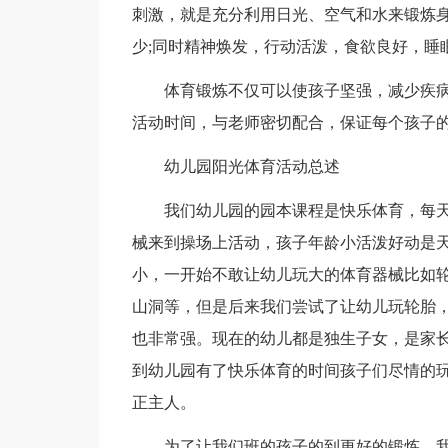
刺激，就是充分利用日光、空气和水来锻炼
少;同时精神焕发，行动活泼，食欲良好，睡
体育锻炼不仅可以使孩子坚强，减少疾病
活动时间，与老师密切配合，保证每个孩子
幼儿园阳光体育活动总述
我们幼儿园的园本课程是快乐体育，每天
械来到操场上活动，孩子年龄小活泼好动是
小，一开始不敢让幼儿玩大的体育器械比如
山洞等，但是后来我们尝试了让幼儿玩轮胎
也非常强。现在的幼儿都是独生子女，是家
到幼儿园有了快乐体育的时间孩子们尽情的
正主人。
为了让我们班的孩子的到更好的锻炼，我