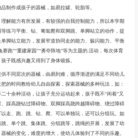
物品制作成孩子的器械，如易拉罐、轮胎等。
理解能力有所发展，有较强的自我控制能力，所以本学期
圈等练习平衡、钻、匍匐爬和双脚跳、单脚站立的动作，提
上单脚站立能力，发展窄道协同走的能力、躲闪能力、平衡
赛跑”“重建家园”“勇夺阵地”等为主题的.活动，每次体育
，孩子既感兴趣又得到了身体锻炼。
供不同层次的器械，由易到难，循序渐进的满足不同幼儿
大把的时间教给幼儿自由探索，探索器械的多种玩法，如：
二十余种活动，让孩子充分运动起来，孩子既不“闲着”又
踩、踩高跷钻过障碍物、双脚踩高跷跨越障碍物、绕过障碍
可以走、跑、跳、钻、爬、可以单独玩，还可以分组玩。如
着跳、单个跳、集体跳、分组跳等，跳绳的开展，发展了幼
。器械的变化，难度的增大，使幼儿体验到了不同的乐趣。