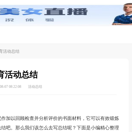
育活动总结
育活动总结
-07 08:22:08
活动总结
作加以回顾检查并分析评价的书面材料，它可以有效锻炼
总结吧。那么我们该怎么去写总结呢？下面是小编精心整理