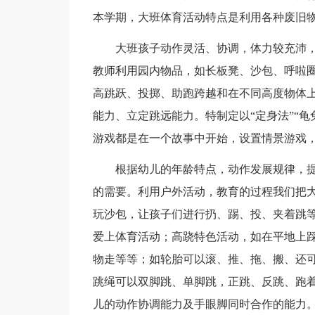
本学期，大班体育活动特点是利用各种废旧
大班孩子动作灵活、协调，体力较充沛，
教师利用园内物品，如长板凳、沙包、呼啦
高跳跃、投掷、助跑跨越和在不同高度物体
能力、立定跳远能力。特制定以“定身法”“龟兔
游戏都是在一个故事中开始，设置情景游戏
根据幼儿的年龄特点，动作发展规律，提
的需要。利用户外活动，教育的过程我们把
玩沙包，让孩子们进行扔、踢、投、夹着跳等
爱上体育活动；高跷特色活动，如在平地上
物走等等；如轮胎可以滚、推、拖、搬、还
跳绳可以双脚跳、单脚跳，正跳、反跳、跑
儿的动作协调能力及手眼脚同时合作的能力