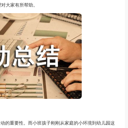
望对大家有所帮助。
动的重要性。而小班孩子刚刚从家庭的小环境到幼儿园这