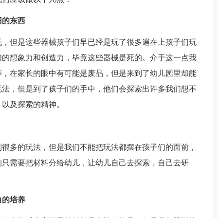
的东西
，但是这些器械孩子们早已经是玩了很多遍在上孩子们玩
们的想象力和创造力，毕竟这些器械是死的。介于这一点我
等，在家长的眼中有可能是废品，但是来到了幼儿园里却能
玩法，但是到了孩子们的手中，他们会探索出许多我们想不
、以及探索的精神。
很多的玩法，但是我们不能把玩法都摆在孩子们的面前，
的只需要把材料分给幼儿，让幼儿自己去探索，自己去研
的培养