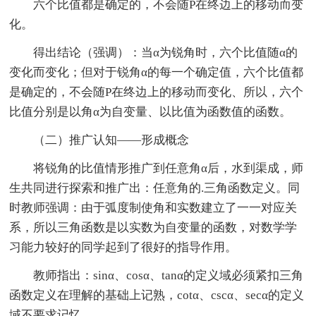
六个比值都是确定的，不会随P在终边上的移动而变
化。
得出结论（强调）：当α为锐角时，六个比值随α的
变化而变化；但对于锐角α的每一个确定值，六个比值都
是确定的，不会随P在终边上的移动而变化、所以，六个
比值分别是以角α为自变量、以比值为函数值的函数。
（二）推广认知——形成概念
将锐角的比值情形推广到任意角α后，水到渠成，师
生共同进行探索和推广出：任意角的.三角函数定义。同
时教师强调：由于弧度制使角和实数建立了一一对应关
系，所以三角函数是以实数为自变量的函数，对数学学
习能力较好的同学起到了很好的指导作用。
教师指出：sinα、cosα、tanα的定义域必须紧扣三角
函数定义在理解的基础上记熟，cotα、cscα、secα的定义
域不要求记忆。