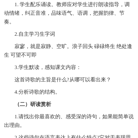
1. 学生配乐诵读。教师应对学生进行朗读指导，调
动情绪，纠正音准，品味语气、语调，把握韵律、节
奏。
2.自主学习生字词
寂寥，就是寂静、空旷。浪子回头 碌碌终生 绝处逢
生 可望不可即
3.学生默读，感知课文内容：
这首诗歌的主旨是什么?从哪可以看出来？
4.分析诗歌的结构。
（二）研读赏析
1.请找出你最喜欢的、感受深的诗句，如果能简单说
出理由。
2.这些诗句在语言表达上有什么特点?它对于表现思