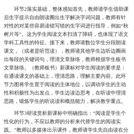
环节2落实基础，整体感知首先，教师请学生借助课
后生字提示自由朗读圈出生字解决字词问题，教师有针
对性的对某些容易读错写错的生字词进行指导，例如“秋
树片等”。这为学生阅读文本扫清了障碍，也体现了语文
学科工具性的特征。接下来，教师请数位学生分段朗读
课文，（或者是听范读），教师请其他学生边听边圈画
出每段的关键词句，理清文章脉络，教师根据学生板书
文章脉络。（教师板书）新课标对学生阅读的要求是：
在通读课文的基础上，理清思路，理解主要内容。此环
节力图将学生置于阅读的主体地位，以调动学生的主动
性和积极性为出发点，学生边读边思考，在听读中理清
思路，锻炼学生的听说读和概括能力，解决教学重点。
环节3研读赏析新课标中明确指出：“阅读是学生个
性化的行为，不应以教师的分析来代替学生的阅读实
践。”教师以多媒体出示课件，教师请学生先自由读在分