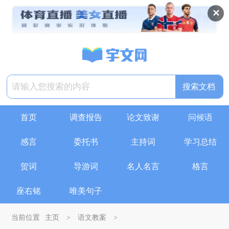
✕
搜索文档
首页
调查报告
论文致谢
问候语
感言
委托书
主持词
学习总结
贺词
导游词
名人名言
格言
座右铭
唯美句子
当前位置
主页
>
语文教案
>