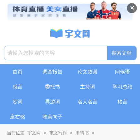
✕
搜索文档
首页
调查报告
论文致谢
问候语
感言
委托书
主持词
学习总结
贺词
导游词
名人名言
格言
座右铭
唯美句子
>
>
>
当前位置
宇文网
范文写作
申请书